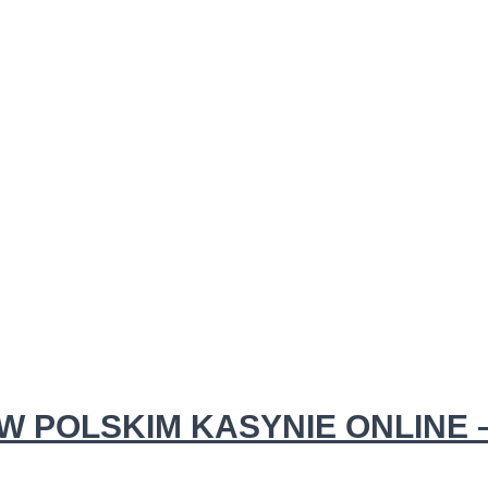
 W POLSKIM KASYNIE ONLINE