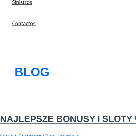
Sinistros
Contactos
BLOG
NAJLEPSZE BONUSY I SLOTY